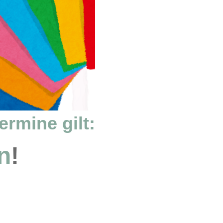
ermine gilt:
n
!