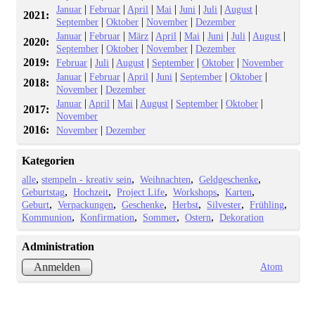
|
|
|
|
|
|
|
Januar
Februar
April
Mai
Juni
Juli
August
2021:
|
|
|
September
Oktober
November
Dezember
|
|
|
|
|
|
|
|
Januar
Februar
März
April
Mai
Juni
Juli
August
2020:
|
|
|
September
Oktober
November
Dezember
2019:
|
|
|
|
|
Februar
Juli
August
September
Oktober
November
|
|
|
|
|
|
Januar
Februar
April
Juni
September
Oktober
2018:
|
November
Dezember
|
|
|
|
|
|
Januar
April
Mai
August
September
Oktober
2017:
November
2016:
|
November
Dezember
Kategorien
alle
stempeln - kreativ sein
Weihnachten
Geldgeschenke
Geburtstag
Hochzeit
Project Life
Workshops
Karten
Geburt
Verpackungen
Geschenke
Herbst
Silvester
Frühling
Kommunion
Konfirmation
Sommer
Ostern
Dekoration
Administration
Atom
Anmelden