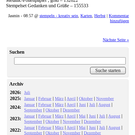
Metallic-Folienpapier , gold – 132622
Stempelset Gedanken und Grüße – 155533
Jasmin - 08:57 @
stempeln - kreativ sein
,
Karten
,
Herbst
|
Kommentar
hinzufügen
Nächste Seite »
Suchen
Archiv
2026:
Juli
2025:
|
|
|
|
|
Januar
Februar
März
April
Oktober
November
|
|
|
|
|
|
|
Januar
Februar
März
April
Juni
Juli
August
2024:
|
|
September
Oktober
Dezember
|
|
|
|
|
|
|
|
Januar
Februar
März
April
Mai
Juni
Juli
August
2023:
|
|
|
September
Oktober
November
Dezember
|
|
|
|
|
|
|
|
Januar
Februar
März
April
Mai
Juni
Juli
August
2022:
|
|
|
September
Oktober
November
Dezember