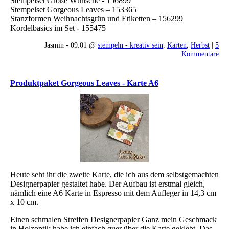
Stempelset Große Wünsche - 156899
Stempelset Gorgeous Leaves – 153365
Stanzformen Weihnachtsgrün und Etiketten – 156299
Kordelbasics im Set - 155475
Jasmin - 09:01 @
stempeln - kreativ sein
,
Karten
,
Herbst
|
5
Kommentare
Produktpaket Gorgeous Leaves - Karte A6
Heute seht ihr die zweite Karte, die ich aus dem selbstgemachten
Designerpapier gestaltet habe. Der Aufbau ist erstmal gleich,
nämlich eine A6 Karte in Espresso mit dem Aufleger in 14,3 cm
x 10 cm.
Einen schmalen Streifen Designerpapier Ganz mein Geschmack
in Holzoptik habe ich einfach quer über die Karte geklebt. Das