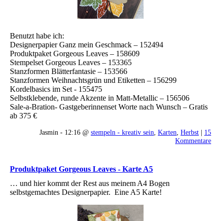
Benutzt habe ich:
Designerpapier Ganz mein Geschmack – 152494
Produktpaket Gorgeous Leaves – 158609
Stempelset Gorgeous Leaves – 153365
Stanzformen Blätterfantasie – 153566
Stanzformen Weihnachtsgrün und Etiketten – 156299
Kordelbasics im Set - 155475
Selbstklebende, runde Akzente in Matt-Metallic – 156506
Sale-a-Bration- Gastgeberinnenset Worte nach Wunsch – Gratis
ab 375 €
Jasmin - 12:16 @
stempeln - kreativ sein
,
Karten
,
Herbst
|
15
Kommentare
Produktpaket Gorgeous Leaves - Karte A5
… und hier kommt der Rest aus meinem A4 Bogen
selbstgemachtes Designerpapier. Eine A5 Karte!