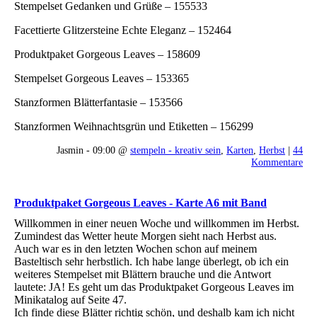
Stempelset Gedanken und Grüße – 155533
Facettierte Glitzersteine Echte Eleganz – 152464
Produktpaket Gorgeous Leaves – 158609
Stempelset Gorgeous Leaves – 153365
Stanzformen Blätterfantasie – 153566
Stanzformen Weihnachtsgrün und Etiketten – 156299
Jasmin - 09:00 @
stempeln - kreativ sein
,
Karten
,
Herbst
|
44
Kommentare
Produktpaket Gorgeous Leaves - Karte A6 mit Band
Willkommen in einer neuen Woche und willkommen im Herbst.
Zumindest das Wetter heute Morgen sieht nach Herbst aus.
Auch war es in den letzten Wochen schon auf meinem
Basteltisch sehr herbstlich. Ich habe lange überlegt, ob ich ein
weiteres Stempelset mit Blättern brauche und die Antwort
lautete: JA! Es geht um das Produktpaket Gorgeous Leaves im
Minikatalog auf Seite 47.
Ich finde diese Blätter richtig schön, und deshalb kam ich nicht