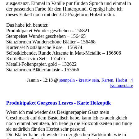
ausgestanzt. Einmal in Vanille pur für den Spruch und einmal in
der passenden Farbe für den Hintergrund. Geprägt habe ich
dieses Etikett noch mit der 3-D Prägeform Holzstruktur.
Das habe ich benutzt:
Produktpaket Wunder geschehen - 156821
Stempelset Wunder geschehen – 156465
Stanzformen Wunderschöne Blätter – 156468
Kartenset Nostalgische Rose – 156974
Selbstklebende, Runde Akzente in Matt-Metallic – 156506
Kordelbasics im Set – 155475
Metalli-Folienpapier, gold – 132622
Stanzformen Blätterfantasie - 153566
Jasmin - 12:18 @
stempeln - kreativ sein
,
Karten
,
Herbst
|
4
Kommentare
Produktpaket Gorgeous Leaves - Karte Holzoptik
Wenn ich mal wieder das Designerpapier Ganz mein
Geschmack auf dem Basteltisch habe, kann ich es auch gleich
noch einmal benutzen. Ich liebe ja die Holzoptikseiten und finde
sie natürlich für den Herbst sehr passend.
Die Blätter habe ich wieder in der gleichen Farbkombi wie in