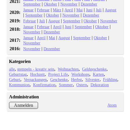
2021:
|
|
|
September
Oktober
November
Dezember
|
|
|
|
|
|
|
Januar
Februar
März
April
Mai
Juni
Juli
August
2020:
|
|
|
|
September
Oktober
November
Dezember
2019:
|
|
|
|
|
Februar
Juli
August
September
Oktober
November
|
|
|
|
|
|
Januar
Februar
April
Juni
September
Oktober
2018:
|
November
Dezember
|
|
|
|
|
|
Januar
April
Mai
August
September
Oktober
2017:
November
2016:
|
November
Dezember
Kategorien
alle
stempeln - kreativ sein
Weihnachten
Geldgeschenke
Geburtstag
Hochzeit
Project Life
Workshops
Karten
Geburt
Verpackungen
Geschenke
Herbst
Silvester
Frühling
Kommunion
Konfirmation
Sommer
Ostern
Dekoration
Administration
Atom
Anmelden