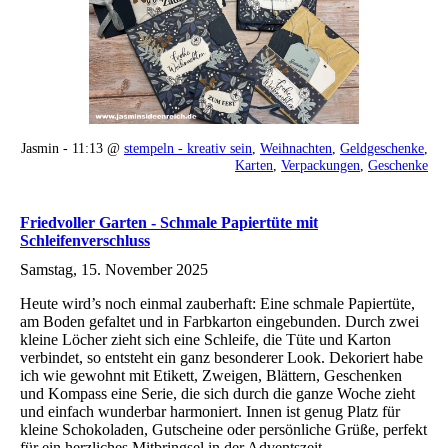
Jasmin - 11:13 @
stempeln - kreativ sein
,
Weihnachten
,
Geldgeschenke
,
Karten
,
Verpackungen
,
Geschenke
Friedvoller Garten - Schmale Papiertüte mit
Schleifenverschluss
Samstag, 15. November 2025
Heute wird’s noch einmal zauberhaft: Eine schmale Papiertüte,
am Boden gefaltet und in Farbkarton eingebunden. Durch zwei
kleine Löcher zieht sich eine Schleife, die Tüte und Karton
verbindet, so entsteht ein ganz besonderer Look. Dekoriert habe
ich wie gewohnt mit Etikett, Zweigen, Blättern, Geschenken
und Kompass eine Serie, die sich durch die ganze Woche zieht
und einfach wunderbar harmoniert. Innen ist genug Platz für
kleine Schokoladen, Gutscheine oder persönliche Grüße, perfekt
für ein herzliches Mitbringsel in der Adventszeit.