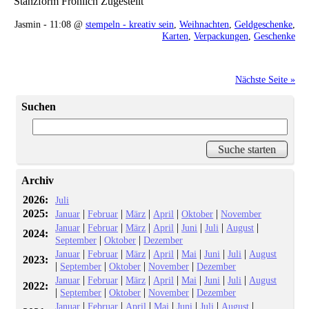
Stanzform Fröhlich Zugestellt
Jasmin - 11:08 @
stempeln - kreativ sein
,
Weihnachten
,
Geldgeschenke
,
Karten
,
Verpackungen
,
Geschenke
Nächste Seite »
Suchen
Archiv
2026:
Juli
2025:
|
|
|
|
|
Januar
Februar
März
April
Oktober
November
|
|
|
|
|
|
|
Januar
Februar
März
April
Juni
Juli
August
2024:
|
|
September
Oktober
Dezember
|
|
|
|
|
|
|
Januar
Februar
März
April
Mai
Juni
Juli
August
2023:
|
|
|
|
September
Oktober
November
Dezember
|
|
|
|
|
|
|
Januar
Februar
März
April
Mai
Juni
Juli
August
2022:
|
|
|
|
September
Oktober
November
Dezember
|
|
|
|
|
|
|
Januar
Februar
April
Mai
Juni
Juli
August