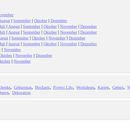
ovember
|
|
|
August
September
Oktober
Dezember
|
|
|
|
|
Juli
August
September
Oktober
November
Dezember
|
|
|
|
|
Juli
August
September
Oktober
November
Dezember
|
|
|
|
ugust
September
Oktober
November
Dezember
|
|
|
|
|
Juli
August
September
Oktober
November
Dezember
|
r
November
|
|
Oktober
November
Dezember
|
ktober
November
chenke
Geburtstag
Hochzeit
Project Life
Workshops
Karten
Geburt
V
stern
Dekoration