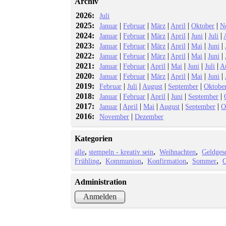
Archiv
2026:
Juli
2025:
|
|
|
|
|
Januar
Februar
März
April
Oktober
N
2024:
|
|
|
|
|
|
Januar
Februar
März
April
Juni
Juli
2023:
|
|
|
|
|
|
Januar
Februar
März
April
Mai
Juni
2022:
|
|
|
|
|
|
Januar
Februar
März
April
Mai
Juni
2021:
|
|
|
|
|
|
Januar
Februar
April
Mai
Juni
Juli
A
2020:
|
|
|
|
|
|
Januar
Februar
März
April
Mai
Juni
2019:
|
|
|
|
Februar
Juli
August
September
Oktobe
2018:
|
|
|
|
|
Januar
Februar
April
Juni
September
2017:
|
|
|
|
|
Januar
April
Mai
August
September
O
2016:
|
November
Dezember
Kategorien
alle
stempeln - kreativ sein
Weihnachten
Geldges
Frühling
Kommunion
Konfirmation
Sommer
O
Administration
Anmelden