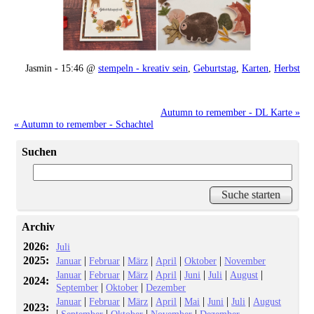
Jasmin - 15:46 @
stempeln - kreativ sein
,
Geburtstag
,
Karten
,
Herbst
Autumn to remember - DL Karte »
« Autumn to remember - Schachtel
Suchen
Archiv
2026:
Juli
2025:
|
|
|
|
|
Januar
Februar
März
April
Oktober
November
|
|
|
|
|
|
|
Januar
Februar
März
April
Juni
Juli
August
2024:
|
|
September
Oktober
Dezember
|
|
|
|
|
|
|
Januar
Februar
März
April
Mai
Juni
Juli
August
2023:
|
|
|
|
September
Oktober
November
Dezember