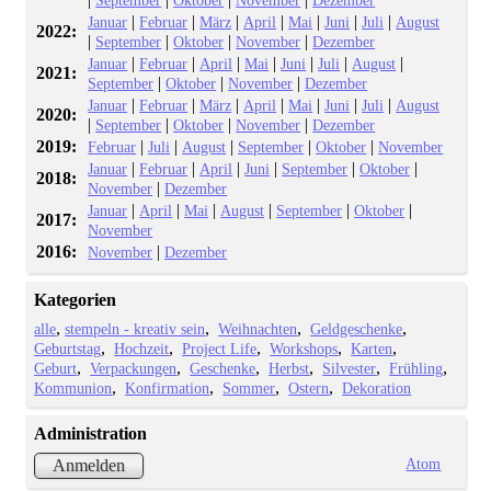
|
|
|
|
|
|
|
Januar
Februar
März
April
Mai
Juni
Juli
August
2022:
|
|
|
|
September
Oktober
November
Dezember
|
|
|
|
|
|
|
Januar
Februar
April
Mai
Juni
Juli
August
2021:
|
|
|
September
Oktober
November
Dezember
|
|
|
|
|
|
|
Januar
Februar
März
April
Mai
Juni
Juli
August
2020:
|
|
|
|
September
Oktober
November
Dezember
2019:
|
|
|
|
|
Februar
Juli
August
September
Oktober
November
|
|
|
|
|
|
Januar
Februar
April
Juni
September
Oktober
2018:
|
November
Dezember
|
|
|
|
|
|
Januar
April
Mai
August
September
Oktober
2017:
November
2016:
|
November
Dezember
Kategorien
alle
stempeln - kreativ sein
Weihnachten
Geldgeschenke
Geburtstag
Hochzeit
Project Life
Workshops
Karten
Geburt
Verpackungen
Geschenke
Herbst
Silvester
Frühling
Kommunion
Konfirmation
Sommer
Ostern
Dekoration
Administration
Atom
Anmelden