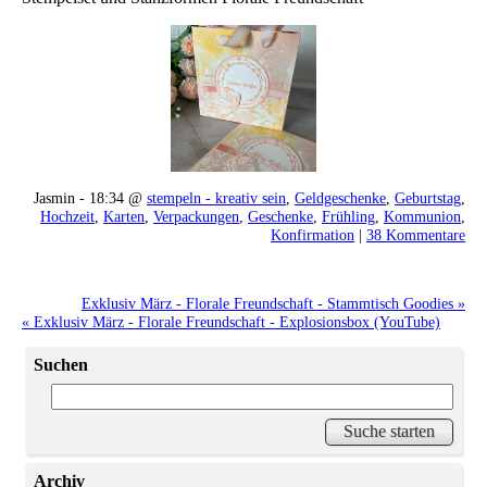
Jasmin - 18:34 @
stempeln - kreativ sein
,
Geldgeschenke
,
Geburtstag
,
Hochzeit
,
Karten
,
Verpackungen
,
Geschenke
,
Frühling
,
Kommunion
,
Konfirmation
|
38 Kommentare
Exklusiv März - Florale Freundschaft - Stammtisch Goodies »
« Exklusiv März - Florale Freundschaft - Explosionsbox (YouTube)
Suchen
Archiv