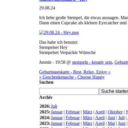
29.08.24
Ich liebe große Stempel, die etwas aussagen. Ma
Dann einen Cupcake als kleinen Eyecatcher und sch
Das habe ich benutzt:
Stempelset Hey
Stempelset Verpackte Wünsche
Jasmin - 19:58 @
stempeln - kreativ sein
,
Geburt
Geburtstagskarte - Rest, Relax, Enjoy »
« Geschenketasche - Choose Happy
Suchen
Archiv
2026:
Juli
2025:
Januar
|
Februar
|
März
|
April
|
Oktober
|
2024:
Januar
|
Februar
|
März
|
April
|
Juni
|
Juli
|
2023:
Januar
|
Februar
|
März
|
April
|
Mai
|
Juni