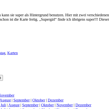
n kann sie super als Hintergrund benutzen. Hier mit zwei verschiedene
on ist die Karte fertig. „Supergirl“ finde ich übrigens super!!! Dieser 
stag
,
Karten
November
August
|
September
|
Oktober
|
Dezember
|
Juli
|
August
|
September
|
Oktober
|
November
|
Dezember