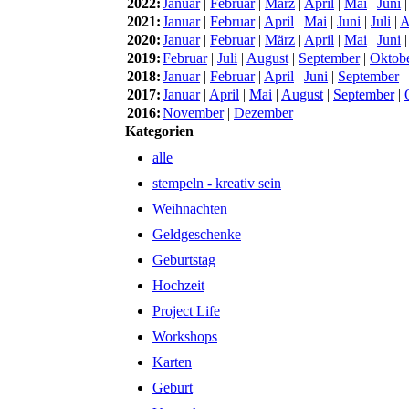
2022:
Januar
|
Februar
|
März
|
April
|
Mai
|
Juni
2021:
Januar
|
Februar
|
April
|
Mai
|
Juni
|
Juli
|
A
2020:
Januar
|
Februar
|
März
|
April
|
Mai
|
Juni
2019:
Februar
|
Juli
|
August
|
September
|
Oktob
2018:
Januar
|
Februar
|
April
|
Juni
|
September
|
2017:
Januar
|
April
|
Mai
|
August
|
September
|
2016:
November
|
Dezember
Kategorien
alle
stempeln - kreativ sein
Weihnachten
Geldgeschenke
Geburtstag
Hochzeit
Project Life
Workshops
Karten
Geburt