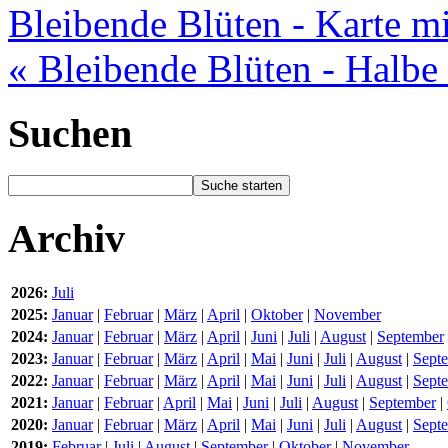
Bleibende Blüten - Karte m
« Bleibende Blüten - Halbe
Suchen
Archiv
2026:
Juli
2025:
Januar
|
Februar
|
März
|
April
|
Oktober
|
November
2024:
Januar
|
Februar
|
März
|
April
|
Juni
|
Juli
|
August
|
September
2023:
Januar
|
Februar
|
März
|
April
|
Mai
|
Juni
|
Juli
|
August
|
Sept
2022:
Januar
|
Februar
|
März
|
April
|
Mai
|
Juni
|
Juli
|
August
|
Sept
2021:
Januar
|
Februar
|
April
|
Mai
|
Juni
|
Juli
|
August
|
September
|
2020:
Januar
|
Februar
|
März
|
April
|
Mai
|
Juni
|
Juli
|
August
|
Sept
2019:
Februar
|
Juli
|
August
|
September
|
Oktober
|
November