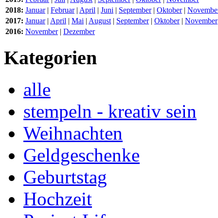
2018:
Januar
|
Februar
|
April
|
Juni
|
September
|
Oktober
|
Novembe
2017:
Januar
|
April
|
Mai
|
August
|
September
|
Oktober
|
November
2016:
November
|
Dezember
Kategorien
alle
stempeln - kreativ sein
Weihnachten
Geldgeschenke
Geburtstag
Hochzeit