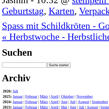
Geburtstag
,
Karten
,
Verpac
Spass mit Schildkröten - G
« Herbstwoche - Herbstlic
Suchen
Archiv
2026:
Juli
2025:
Januar
|
Februar
|
März
|
April
|
Oktober
|
November
2024:
Januar
|
Februar
|
März
|
April
|
Juni
|
Juli
|
August
|
September
2023:
Januar
|
Februar
|
März
|
April
|
Mai
|
Juni
|
Juli
|
August
|
Sept