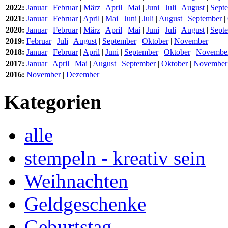
2022:
Januar
|
Februar
|
März
|
April
|
Mai
|
Juni
|
Juli
|
August
|
Sept
2021:
Januar
|
Februar
|
April
|
Mai
|
Juni
|
Juli
|
August
|
September
|
2020:
Januar
|
Februar
|
März
|
April
|
Mai
|
Juni
|
Juli
|
August
|
Sept
2019:
Februar
|
Juli
|
August
|
September
|
Oktober
|
November
2018:
Januar
|
Februar
|
April
|
Juni
|
September
|
Oktober
|
Novembe
2017:
Januar
|
April
|
Mai
|
August
|
September
|
Oktober
|
November
2016:
November
|
Dezember
Kategorien
alle
stempeln - kreativ sein
Weihnachten
Geldgeschenke
Geburtstag