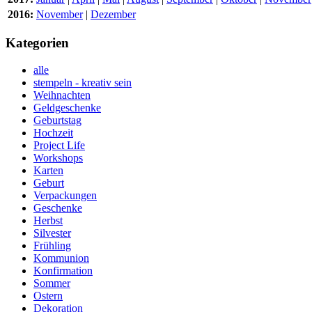
2016:
November
|
Dezember
Kategorien
alle
stempeln - kreativ sein
Weihnachten
Geldgeschenke
Geburtstag
Hochzeit
Project Life
Workshops
Karten
Geburt
Verpackungen
Geschenke
Herbst
Silvester
Frühling
Kommunion
Konfirmation
Sommer
Ostern
Dekoration