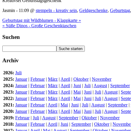
Kreativset Geburtstagsgeschenk
Jasmin - 11:09 @
stempeln - kreativ sein
,
Geldgeschenke
,
Geburtstag
Geburtstag mit Wildblumen - Klappkarte »
« Süße Dinos - Große Geschenktaschen
Suchen
Archiv
2026:
Juli
2025:
Januar
|
Februar
|
März
|
April
|
Oktober
|
November
2024:
Januar
|
Februar
|
März
|
April
|
Juni
|
Juli
|
August
|
September
2023:
Januar
|
Februar
|
März
|
April
|
Mai
|
Juni
|
Juli
|
August
|
Sept
2022:
Januar
|
Februar
|
März
|
April
|
Mai
|
Juni
|
Juli
|
August
|
Sept
2021:
Januar
|
Februar
|
April
|
Mai
|
Juni
|
Juli
|
August
|
September
|
2020:
Januar
|
Februar
|
März
|
April
|
Mai
|
Juni
|
Juli
|
August
|
Sept
2019:
Februar
|
Juli
|
August
|
September
|
Oktober
|
November
2018:
Januar
|
Februar
|
April
|
Juni
|
September
|
Oktober
|
Novembe
2017:
Januar
|
April
|
Mai
|
August
|
September
|
Oktober
|
November