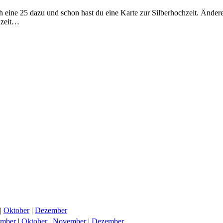
eine 25 dazu und schon hast du eine Karte zur Silberhochzeit. Ändere
hzeit…
|
Oktober
|
Dezember
ember
|
Oktober
|
November
|
Dezember