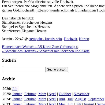
Etwas sorgen. Perfekt für eine stilvolle Hochzeit.
Ein Set unendliche Möglichkeiten. Ändere den Spruch und klebe noch 
gar zur Goldhochzeit!!! Ebenso wunderschön als Einladung zur Hoc
Das habe ich benutzt:
Stanzformen Sprache des Herzens
Stempelset Sprache des Herzens
Stanzformen Elegante Herzen
Jasmin - 22:47 @
stempeln - kreativ sein
,
Hochzeit
,
Karten
Blumen nach Wunsch - A5 Karte Zum Geburstag »
« Sprache des Herzens - Schachtel mit Säckchen und Karte
Suchen
Archiv
2026:
Juli
2025:
Januar
|
Februar
|
März
|
April
|
Oktober
|
November
2024:
Januar
|
Februar
|
März
|
April
|
Juni
|
Juli
|
August
|
September
2023:
Januar
|
Februar
|
März
|
April
|
Mai
|
Juni
|
Juli
|
August
|
Sept