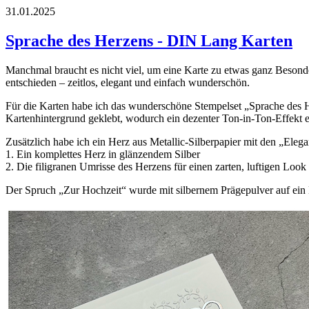
31.01.2025
Sprache des Herzens - DIN Lang Karten
Manchmal braucht es nicht viel, um eine Karte zu etwas ganz Besond
entschieden – zeitlos, elegant und einfach wunderschön.
Für die Karten habe ich das wunderschöne Stempelset „Sprache des 
Kartenhintergrund geklebt, wodurch ein dezenter Ton-in-Ton-Effekt e
Zusätzlich habe ich ein Herz aus Metallic-Silberpapier mit den „Ele
1. Ein komplettes Herz in glänzendem Silber
2. Die filigranen Umrisse des Herzens für einen zarten, luftigen Look
Der Spruch „Zur Hochzeit“ wurde mit silbernem Prägepulver auf ein E