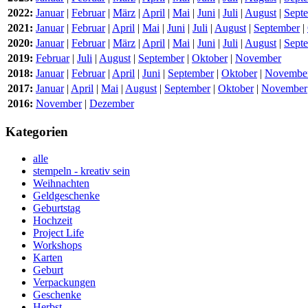
2022:
Januar
|
Februar
|
März
|
April
|
Mai
|
Juni
|
Juli
|
August
|
Sept
2021:
Januar
|
Februar
|
April
|
Mai
|
Juni
|
Juli
|
August
|
September
|
2020:
Januar
|
Februar
|
März
|
April
|
Mai
|
Juni
|
Juli
|
August
|
Sept
2019:
Februar
|
Juli
|
August
|
September
|
Oktober
|
November
2018:
Januar
|
Februar
|
April
|
Juni
|
September
|
Oktober
|
Novembe
2017:
Januar
|
April
|
Mai
|
August
|
September
|
Oktober
|
November
2016:
November
|
Dezember
Kategorien
alle
stempeln - kreativ sein
Weihnachten
Geldgeschenke
Geburtstag
Hochzeit
Project Life
Workshops
Karten
Geburt
Verpackungen
Geschenke
Herbst