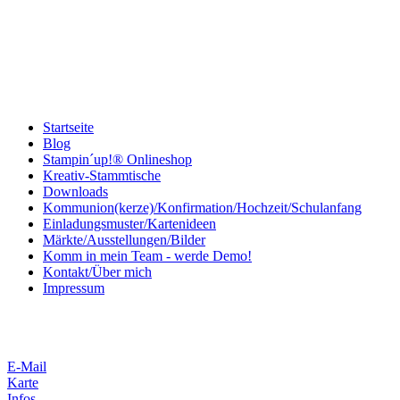
Startseite
Blog
Stampin´up!® Onlineshop
Kreativ-Stammtische
Downloads
Kommunion(kerze)/Konfirmation/Hochzeit/Schulanfang
Einladungsmuster/Kartenideen
Märkte/Ausstellungen/Bilder
Komm in mein Team - werde Demo!
Kontakt/Über mich
Impressum
E-Mail
Karte
Infos