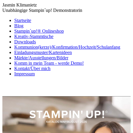
Jasmin Klimanietz
Unabhängige Stampin´up! Demonstratorin
Startseite
Blog
Stampin´up!® Onlineshop
Kreativ-Stammtische
Downloads
Kommunion(kerze)/Konfirmation/Hochzeit/Schulanfang
Einladungsmuster/Kartenideen
Märkte/Ausstellungen/Bilder
Komm in mein Team - werde Demo!
Kontakt/Über mich
Impressum