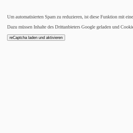
28.04.2024
Um automatisierten Spam zu reduzieren, ist diese Funktion mit ein
In Color Woche - Quadr
Dazu müssen Inhalte des Drittanbieters Google geladen und Cooki
30.04.24
Kennt ihr schon die neuen 