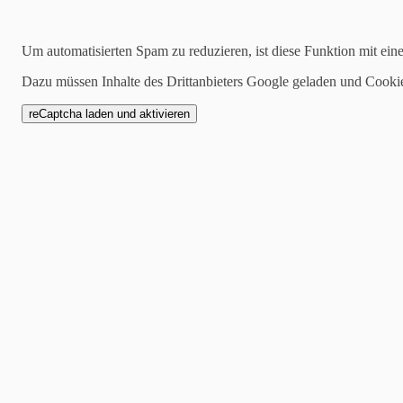
17.06.2023
Um automatisierten Spam zu reduzieren, ist diese Funktion mit ein
Gut getippt - Karte Z
Dazu müssen Inhalte des Drittanbieters Google geladen und Cooki
05.07.23