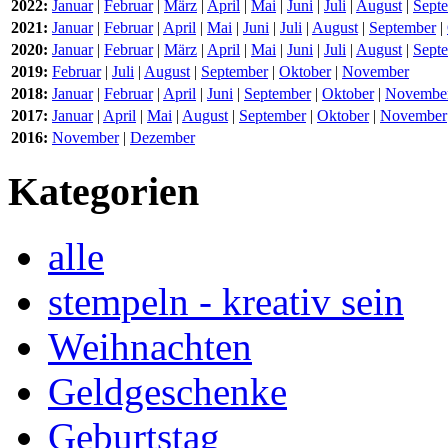
2022:
Januar
|
Februar
|
März
|
April
|
Mai
|
Juni
|
Juli
|
August
|
Sept
2021:
Januar
|
Februar
|
April
|
Mai
|
Juni
|
Juli
|
August
|
September
|
2020:
Januar
|
Februar
|
März
|
April
|
Mai
|
Juni
|
Juli
|
August
|
Sept
2019:
Februar
|
Juli
|
August
|
September
|
Oktober
|
November
2018:
Januar
|
Februar
|
April
|
Juni
|
September
|
Oktober
|
Novembe
2017:
Januar
|
April
|
Mai
|
August
|
September
|
Oktober
|
November
2016:
November
|
Dezember
Kategorien
alle
stempeln - kreativ sein
Weihnachten
Geldgeschenke
Geburtstag