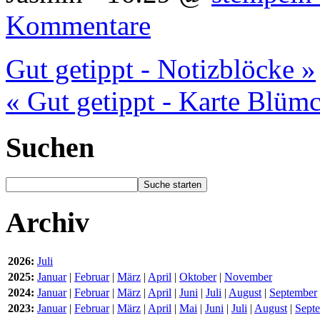
Kommentare
Gut getippt - Notizblöcke »
« Gut getippt - Karte Blüm
Suchen
Archiv
2026:
Juli
2025:
Januar
|
Februar
|
März
|
April
|
Oktober
|
November
2024:
Januar
|
Februar
|
März
|
April
|
Juni
|
Juli
|
August
|
September
2023:
Januar
|
Februar
|
März
|
April
|
Mai
|
Juni
|
Juli
|
August
|
Sept