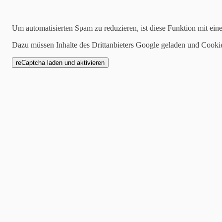
04.06.2023
Um automatisierten Spam zu reduzieren, ist diese Funktion mit ein
Kleine Träume - in La
Dazu müssen Inhalte des Drittanbieters Google geladen und Cooki
14.06.23