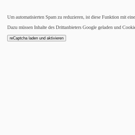
14.05.2023
Um automatisierten Spam zu reduzieren, ist diese Funktion mit ein
Rustikaler Charme - Kl
Dazu müssen Inhalte des Drittanbieters Google geladen und Cooki
15.05.23
Hallo, schön, dass ihr wied
beginnt!
Ich habe ganz viel blaue Pr
diesmal vorstellen möchte. 
Charme. Ich liebe die vers