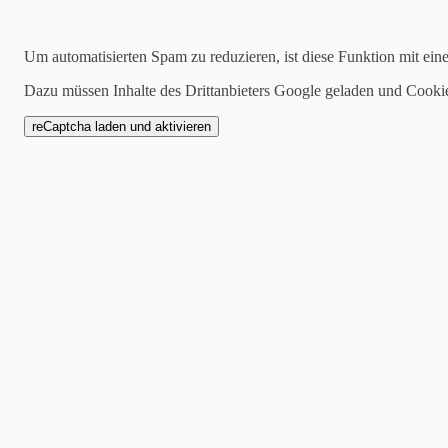
24.04.2022
Um automatisierten Spam zu reduzieren, ist diese Funktion mit ein
In Color Woche - Herze
Dazu müssen Inhalte des Drittanbieters Google geladen und Cooki
06.05.2022
Ich habe euch ja schon letz
und ans Herz gelegt. Hier k
Dieses Mal sind die Blumen
Colorfarben geklebt.