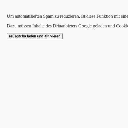
30.08.2021
Um automatisierten Spam zu reduzieren, ist diese Funktion mit ein
Produktpaket Gorgeous 
Dazu müssen Inhalte des Drittanbieters Google geladen und Cooki
Wenn ich mal wieder das D
Geschmack auf dem Bastelti
gleich noch einmal benutzen
und finde sie natürlich für 
Die Blätter habe ich wieder
den anderen Projekten zuvo
–