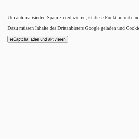
14.02.2021
Um automatisierten Spam zu reduzieren, ist diese Funktion mit ein
Kunstvoll Floral - DIN
Dazu müssen Inhalte des Drittanbieters Google geladen und Cooki
Wenn euch die Blumenseite 
gefällt, dann könnt ihr auch
nehmen. Ich habe das hier 
genommen. Wenn ihr hier da
es eine tolle Wirkung. Übrig
der einen Seite Gold und auf
diesem Fall habe ich mich fü