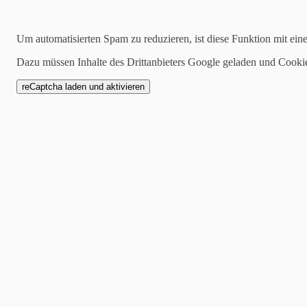
29.09.2020
Komplett-Kartenset Geteilte Freude … n
Um automatisierten Spam zu reduzieren, ist diese Funktion mit ein
Dazu müssen Inhalte des Drittanbieters Google geladen und Cooki
Hier habe ich noch einmal drei Karten für euch. Einfach so, zur Inspir