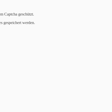
och mehr Karten
em Captcha geschützt.
es gespeichert werden.
ation: