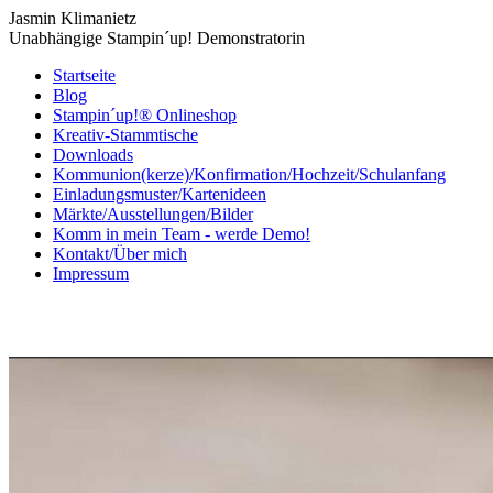
Jasmin Klimanietz
Unabhängige Stampin´up! Demonstratorin
Startseite
Blog
Stampin´up!® Onlineshop
Kreativ-Stammtische
Downloads
Kommunion(kerze)/Konfirmation/Hochzeit/Schulanfang
Einladungsmuster/Kartenideen
Märkte/Ausstellungen/Bilder
Komm in mein Team - werde Demo!
Kontakt/Über mich
Impressum