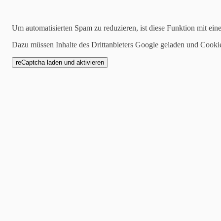
28.04.2020
Um automatisierten Spam zu reduzieren, ist diese Funktion mit ein
Handcreme verpacken m
Dazu müssen Inhalte des Drittanbieters Google geladen und Cooki
Was braucht man, wenn man
Richtig Handcreme!