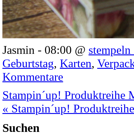
Jasmin - 08:00 @
stempeln 
Geburtstag
,
Karten
,
Verpac
Kommentare
Stampin´up! Produktreihe 
« Stampin´up! Produktreihe
Suchen