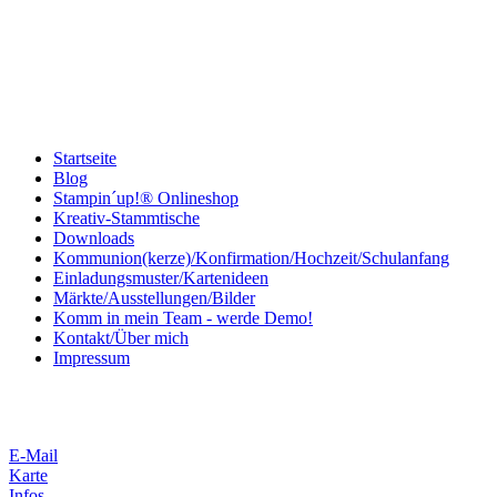
Startseite
Blog
Stampin´up!® Onlineshop
Kreativ-Stammtische
Downloads
Kommunion(kerze)/Konfirmation/Hochzeit/Schulanfang
Einladungsmuster/Kartenideen
Märkte/Ausstellungen/Bilder
Komm in mein Team - werde Demo!
Kontakt/Über mich
Impressum
E-Mail
Karte
Infos