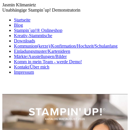
Jasmin Klimanietz
Unabhängige Stampin´up! Demonstratorin
Startseite
Blog
Stampin´up!® Onlineshop
Kreativ-Stammtische
Downloads
Kommunion(kerze)/Konfirmation/Hochzeit/Schulanfang
Einladungsmuster/Kartenideen
Märkte/Ausstellungen/Bilder
Komm in mein Team - werde Demo!
Kontakt/Über mich
Impressum