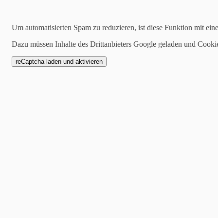
26.09.2017
Um automatisierten Spam zu reduzieren, ist diese Funktion mit ein
Freude im Advent #2
Dazu müssen Inhalte des Drittanbieters Google geladen und Cooki
An Weihnachten kann man n
Ob für kleine Geschenke, G
verpackt sieht es immer bes