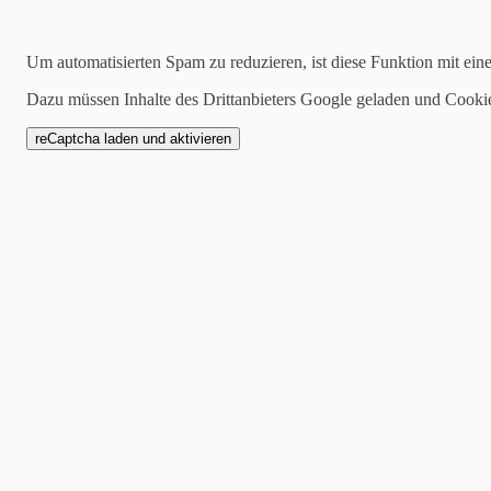
14.01.2017
Um automatisierten Spam zu reduzieren, ist diese Funktion mit ein
Einladungen …
Dazu müssen Inhalte des Drittanbieters Google geladen und Cooki
Egal ob für Kommunion, Ko
oder Geburtstag, es ist einf
zusammen passt. Auch hier 
alles aufeinander abzustim
Hier zum Beispiel zwei Be
Konfirmation: