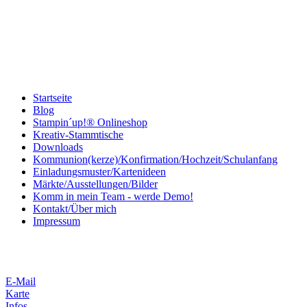
Startseite
Blog
Stampin´up!® Onlineshop
Kreativ-Stammtische
Downloads
Kommunion(kerze)/Konfirmation/Hochzeit/Schulanfang
Einladungsmuster/Kartenideen
Märkte/Ausstellungen/Bilder
Komm in mein Team - werde Demo!
Kontakt/Über mich
Impressum
E-Mail
Karte
Infos