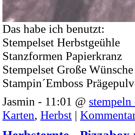
Das habe ich benutzt:
Stempelset Herbstgeühle
Stanzformen Papierkranz
Stempelset Große Wünsche
Stampin´Emboss Prägepulv
Jasmin - 11:01 @
stempeln 
Karten
,
Herbst
|
Kommentar