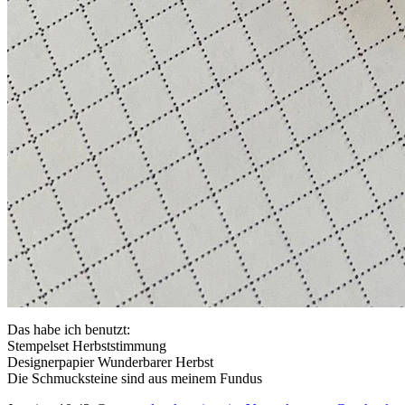
Das habe ich benutzt:
Stempelset Herbststimmung
Designerpapier Wunderbarer Herbst
Die Schmucksteine sind aus meinem Fundus