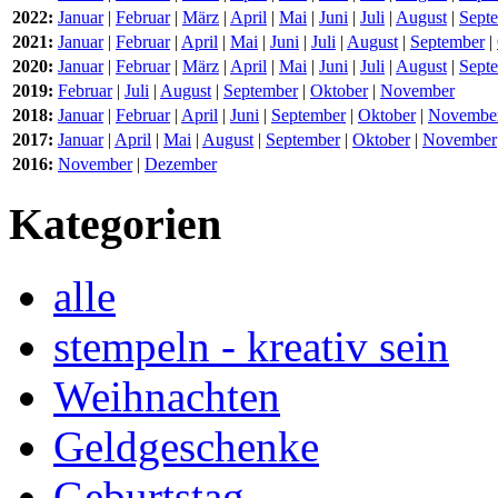
2022:
Januar
|
Februar
|
März
|
April
|
Mai
|
Juni
|
Juli
|
August
|
Sept
2021:
Januar
|
Februar
|
April
|
Mai
|
Juni
|
Juli
|
August
|
September
|
2020:
Januar
|
Februar
|
März
|
April
|
Mai
|
Juni
|
Juli
|
August
|
Sept
2019:
Februar
|
Juli
|
August
|
September
|
Oktober
|
November
2018:
Januar
|
Februar
|
April
|
Juni
|
September
|
Oktober
|
Novembe
2017:
Januar
|
April
|
Mai
|
August
|
September
|
Oktober
|
November
2016:
November
|
Dezember
Kategorien
alle
stempeln - kreativ sein
Weihnachten
Geldgeschenke
Geburtstag