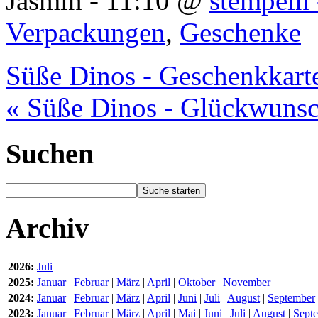
Jasmin - 11:10 @
stempeln 
Verpackungen
,
Geschenke
Süße Dinos - Geschenkkart
« Süße Dinos - Glückwunsc
Suchen
Archiv
2026:
Juli
2025:
Januar
|
Februar
|
März
|
April
|
Oktober
|
November
2024:
Januar
|
Februar
|
März
|
April
|
Juni
|
Juli
|
August
|
September
2023:
Januar
|
Februar
|
März
|
April
|
Mai
|
Juni
|
Juli
|
August
|
Sept