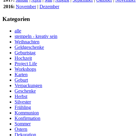
2016:
November
|
Dezember
Kategorien
alle
stempeln - kreativ sein
Weihnachten
Geldgeschenke
Geburtstag
Hochzeit
Project Life
Workshops
Karten
Geburt
Verpackungen
Geschenke
Herbst
Silvester
Frühling
Kommunion
Konfirmation
Sommer
Ostern
Dekoration