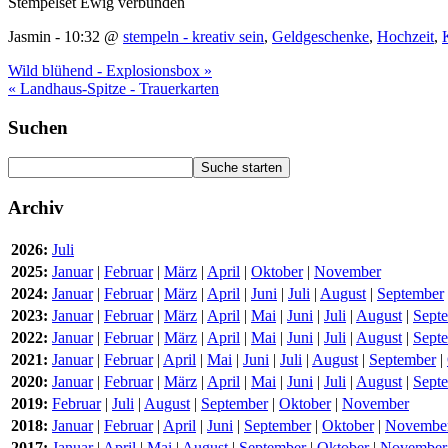
Stempelset Ewig verbunden
Jasmin - 10:32 @
stempeln - kreativ sein
,
Geldgeschenke
,
Hochzeit
,
Wild blühend - Explosionsbox »
« Landhaus-Spitze - Trauerkarten
Suchen
Archiv
2026:
Juli
2025:
Januar
|
Februar
|
März
|
April
|
Oktober
|
November
2024:
Januar
|
Februar
|
März
|
April
|
Juni
|
Juli
|
August
|
September
2023:
Januar
|
Februar
|
März
|
April
|
Mai
|
Juni
|
Juli
|
August
|
Sept
2022:
Januar
|
Februar
|
März
|
April
|
Mai
|
Juni
|
Juli
|
August
|
Sept
2021:
Januar
|
Februar
|
April
|
Mai
|
Juni
|
Juli
|
August
|
September
|
2020:
Januar
|
Februar
|
März
|
April
|
Mai
|
Juni
|
Juli
|
August
|
Sept
2019:
Februar
|
Juli
|
August
|
September
|
Oktober
|
November
2018:
Januar
|
Februar
|
April
|
Juni
|
September
|
Oktober
|
Novembe
2017:
Januar
|
April
|
Mai
|
August
|
September
|
Oktober
|
November