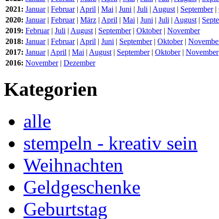
2021:
Januar
|
Februar
|
April
|
Mai
|
Juni
|
Juli
|
August
|
September
|
2020:
Januar
|
Februar
|
März
|
April
|
Mai
|
Juni
|
Juli
|
August
|
Sept
2019:
Februar
|
Juli
|
August
|
September
|
Oktober
|
November
2018:
Januar
|
Februar
|
April
|
Juni
|
September
|
Oktober
|
Novembe
2017:
Januar
|
April
|
Mai
|
August
|
September
|
Oktober
|
November
2016:
November
|
Dezember
Kategorien
alle
stempeln - kreativ sein
Weihnachten
Geldgeschenke
Geburtstag