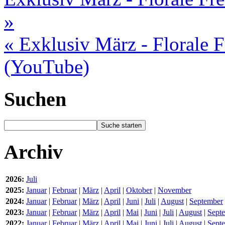
»
« Exklusiv März - Florale 
(YouTube)
Suchen
Archiv
2026:
Juli
2025:
Januar
|
Februar
|
März
|
April
|
Oktober
|
November
2024:
Januar
|
Februar
|
März
|
April
|
Juni
|
Juli
|
August
|
September
2023:
Januar
|
Februar
|
März
|
April
|
Mai
|
Juni
|
Juli
|
August
|
Sept
2022:
Januar
|
Februar
|
März
|
April
|
Mai
|
Juni
|
Juli
|
August
|
Sept