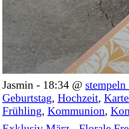
Jasmin - 18:34 @
stempeln 
Geburtstag
,
Hochzeit
,
Kart
Frühling
,
Kommunion
,
Kon
Exklusiv März - Florale Fr