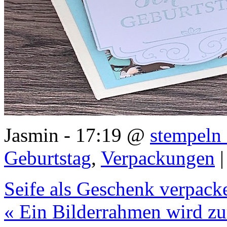
Jasmin - 17:19 @
stempeln 
Geburtstag
,
Verpackungen
Seife als Geschenk verpack
« Ein Bilderrahmen wird z