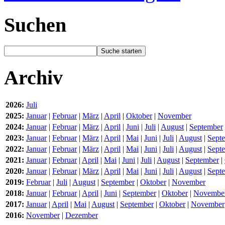
Suchen
Archiv
2026:
Juli
2025:
Januar
|
Februar
|
März
|
April
|
Oktober
|
November
2024:
Januar
|
Februar
|
März
|
April
|
Juni
|
Juli
|
August
|
September
2023:
Januar
|
Februar
|
März
|
April
|
Mai
|
Juni
|
Juli
|
August
|
Sept
2022:
Januar
|
Februar
|
März
|
April
|
Mai
|
Juni
|
Juli
|
August
|
Sept
2021:
Januar
|
Februar
|
April
|
Mai
|
Juni
|
Juli
|
August
|
September
|
2020:
Januar
|
Februar
|
März
|
April
|
Mai
|
Juni
|
Juli
|
August
|
Sept
2019:
Februar
|
Juli
|
August
|
September
|
Oktober
|
November
2018:
Januar
|
Februar
|
April
|
Juni
|
September
|
Oktober
|
Novembe
2017:
Januar
|
April
|
Mai
|
August
|
September
|
Oktober
|
November
2016:
November
|
Dezember