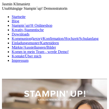
Jasmin Klimanietz
Unabhängige Stampin´up! Demonstratorin
Startseite
Blog
Stampin´up!® Onlineshop
Kreativ-Stammtische
Downloads
Kommunion(kerze)/Konfirmation/Hochzeit/Schulanfang
Einladungsmuster/Kartenideen
Märkte/Ausstellungen/Bilder
Komm in mein Team - werde Demo!
Kontakt/Über mich
Impressum