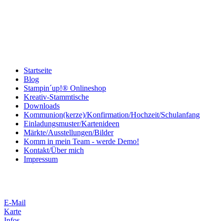
Startseite
Blog
Stampin´up!® Onlineshop
Kreativ-Stammtische
Downloads
Kommunion(kerze)/Konfirmation/Hochzeit/Schulanfang
Einladungsmuster/Kartenideen
Märkte/Ausstellungen/Bilder
Komm in mein Team - werde Demo!
Kontakt/Über mich
Impressum
E-Mail
Karte
Infos