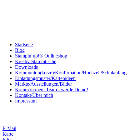
Startseite
Blog
Stampin´up!® Onlineshop
Kreativ-Stammtische
Downloads
Kommunion(kerze)/Konfirmation/Hochzeit/Schulanfang
Einladungsmuster/Kartenideen
Märkte/Ausstellungen/Bilder
Komm in mein Team - werde Demo!
Kontakt/Über mich
Impressum
E-Mail
Karte
Infos