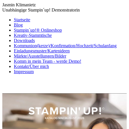
Jasmin Klimanietz
Unabhängige Stampin´up! Demonstratorin
Startseite
Blog
Stampin´up!® Onlineshop
Kreativ-Stammtische
Downloads
Kommunion(kerze)/Konfirmation/Hochzeit/Schulanfang
Einladungsmuster/Kartenideen
Märkte/Ausstellungen/Bilder
Komm in mein Team - werde Demo!
Kontakt/Über mich
Impressum