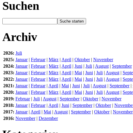
Suchen
Archiv
2026:
Juli
2025:
Januar
|
Februar
|
März
|
April
|
Oktober
|
November
2024:
Januar
|
Februar
|
März
|
April
|
Juni
|
Juli
|
August
|
September
2023:
Januar
|
Februar
|
März
|
April
|
Mai
|
Juni
|
Juli
|
August
|
Sept
2022:
Januar
|
Februar
|
März
|
April
|
Mai
|
Juni
|
Juli
|
August
|
Sept
2021:
Januar
|
Februar
|
April
|
Mai
|
Juni
|
Juli
|
August
|
September
|
2020:
Januar
|
Februar
|
März
|
April
|
Mai
|
Juni
|
Juli
|
August
|
Sept
2019:
Februar
|
Juli
|
August
|
September
|
Oktober
|
November
2018:
Januar
|
Februar
|
April
|
Juni
|
September
|
Oktober
|
Novembe
2017:
Januar
|
April
|
Mai
|
August
|
September
|
Oktober
|
November
2016:
November
|
Dezember