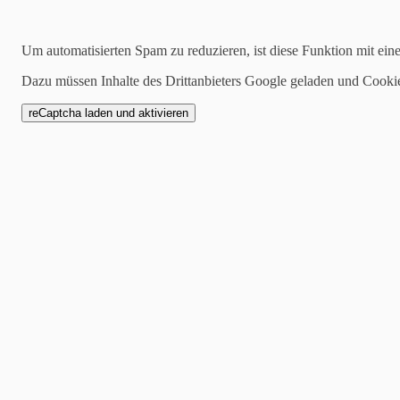
27.02.2022
Um automatisierten Spam zu reduzieren, ist diese Funktion mit ein
Wellen des Ozeans - Gu
Dazu müssen Inhalte des Drittanbieters Google geladen und Cooki
Video)
04.03.2022
Man bekommt ja nicht imme
Läden oder druckt oft mit 
die dann die Größe einer n
Aus einem 12“x12“ Bogen F